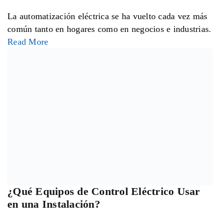
Dentro de cualquier instalación eléctrica existen
componentes que cumplen funciones esenciales para
controlar y proteger el flujo de
Read More
NUEVOS
¿Dónde se Debe Usar un Interruptor de Seguridad en
una Instalación Eléctrica?
Tipos de Condulet y Cómo Elegir el Adecuado para
una Instalación Eléctrica
Pasos para Elegir el Centro de Carga Ideal para tu
Instalación Eléctrica
Conductores Eléctricos: La Base de una Instalación
Segura y Eficiente