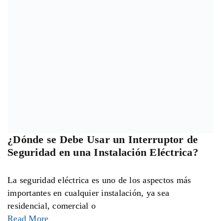
¿Dónde se Debe Usar un Interruptor de
Seguridad en una Instalación Eléctrica?
La seguridad eléctrica es uno de los aspectos más
importantes en cualquier instalación, ya sea
residencial, comercial o
Read More
Tipos de Condulet y Cómo Elegir el
Adecuado para una Instalación Eléctrica
Dentro de una instalación eléctrica existen
componentes que muchas veces pasan desapercibidos,
pero que son fundamentales para mantener