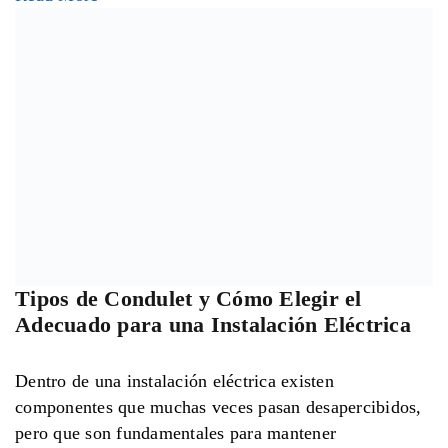
Read More
Pasos para Elegir el Centro de Carga
Ideal para tu Instalación Eléctrica
El centro de carga es uno de los elementos más
importantes dentro de cualquier instalación eléctrica.
Su función
Read More
Conductores Eléctricos: La Base de una
Instalación Segura y Eficiente
La electricidad está presente en prácticamente todo lo
que usamos diariamente. Desde la iluminación de una